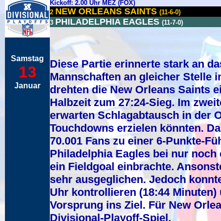
Kickoff: 2.00 Uhr MEZ (FOX)
NEW ORLEANS SAINTS
2
(11-6-0)
PHILADELPHIA EAGLES
3
(11-7-0)
Samstag
Diese Partie erinnerte stark an da
13
Mannschaften an gleicher Stelle 
Januar
drehten die New Orleans Saints e
Halbzeit zum 27:24-Sieg. Im zweit
erwarten Schlagabtausch in der Of
Touchdowns erzielen könnten. Da
70.001 Fans zu einer 6-Punkte-Füh
Philadelphia Eagles bei nur noch 
ein Fieldgoal einbrachte. Ansons
sehr ausgeglichen. Jedoch konnte
Uhr kontrollieren (18:44 Minuten)
Vorsprung ins Ziel. Für New Orlea
Divisional-Playoff-Spiel.