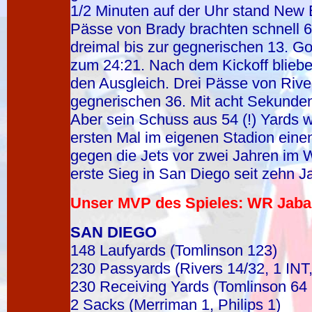
1/2 Minuten auf der Uhr stand New 
Pässe von Brady brachten schnell 68
dreimal bis zur gegnerischen 13. Go
zum 24:21. Nach dem Kickoff blieb
den Ausgleich. Drei Pässe von River
gegnerischen 36. Mit acht Sekunden 
Aber sein Schuss aus 54 (!) Yards 
ersten Mal im eigenen Stadion eine
gegen die Jets vor zwei Jahren im W
erste Sieg in San Diego seit zehn J
Unser MVP des Spieles: WR Jabar 
SAN DIEGO
148 Laufyards (Tomlinson 123)
230 Passyards (Rivers 14/32, 1 INT
230 Receiving Yards (Tomlinson 64 
2 Sacks (Merriman 1, Philips 1)