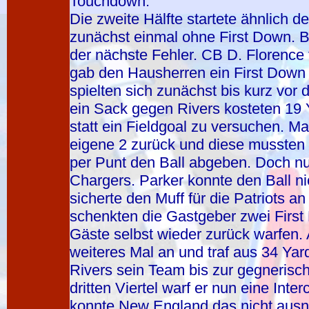
Touchdown.
Die zweite Hälfte startete ähnlich d
zunächst einmal ohne First Down. B
der nächste Fehler. CB D. Florence
gab den Hausherren ein First Down
spielten sich zunächst bis kurz vor
ein Sack gegen Rivers kosteten 19
statt ein Fieldgoal zu versuchen. M
eigene 2 zurück und diese mussten 
per Punt den Ball abgeben. Doch nu
Chargers. Parker konnte den Ball n
sicherte den Muff für die Patriots 
schenkten die Gastgeber zwei First
Gäste selbst wieder zurück warfen.
weiteres Mal an und traf aus 34 Yar
Rivers sein Team bis zur gegnerisch
dritten Viertel warf er nun eine Inte
konnte New England das nicht ausn