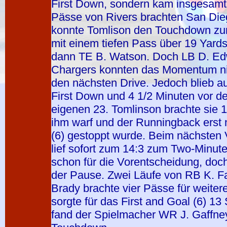
First Down, sondern kam insgesam
Pässe von Rivers brachten San Dieg
konnte Tomlison den Touchdown zum
mit einem tiefen Pass über 19 Yard
dann TE B. Watson. Doch LB D. Edw
Chargers konnten das Momentum nic
den nächsten Drive. Jedoch blieb 
First Down und 4 1/2 Minuten vor d
eigenen 23. Tomlinson brachte sie 1
ihm warf und der Runningback erst 
(6) gestoppt wurde. Beim nächsten
lief sofort zum 14:3 zum Two-Minute
schon für die Vorentscheidung, doc
der Pause. Zwei Läufe von RB K. Fa
Brady brachte vier Pässe für weiter
sorgte für das First and Goal (6) 13
fand der Spielmacher WR J. Gaffne