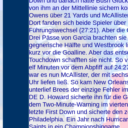
Down und danach hatte Bush Glück
von ihm an der Mittellinie sichern 
Owens über 21 Yards und McAllister 
Dort fanden sich beide Spieler über
Führungswechsel (27:21). Aber die G
Drei Pässe von Garcia brachten sie 
gegnerische Hälfte und Westbrook li
kurz vor die Goalline. Aber das ent
Touchdown schafften sie nicht. So 
elf Minuten vor dem Abpfiff auf 24:
war es nun McAllister, der mit sechs
Uhr liefen ließ. So kam New Orleans
unterlief Brees der einzige Fehler i
DE D. Howard sicherte ihn für die G
dem Two-Minute-Warning im vierten V
letzte First Down und sicherte den 
Philadelphia. Ein Jahr nach Hurrican
Saints in ein Championshipgame.