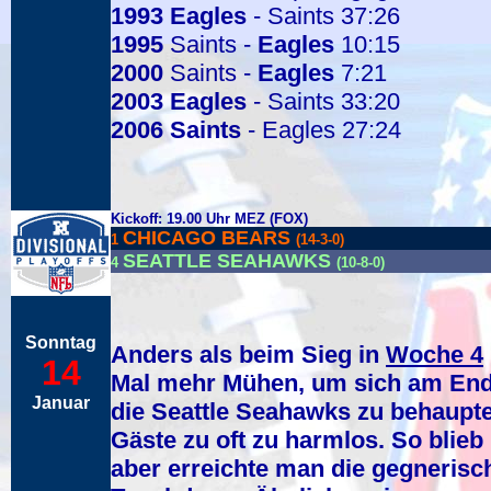
1993
Eagles
- Saints 37:26
1995
Saints -
Eagles
10:15
2000
Saints -
Eagles
7:21
2003
Eagles
- Saints 33:20
2006
Saints
- Eagles 27:24
Kickoff: 19.00 Uhr MEZ (FOX)
CHICAGO BEARS
1
(14-3-0)
SEATTLE SEAHAWKS
4
(10-8-0)
Sonntag
Anders als beim Sieg in
Woche 4
14
Mal mehr Mühen, um sich am Ende 
Januar
die Seattle Seahawks zu behaupte
Gäste zu oft zu harmlos. So blie
aber erreichte man die gegneris