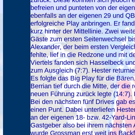
befreien und punteten von der eige
ebenfalls an der eigenen 29 und QB
erfolgreiche Play anbringen. Er fa
kurz hinter der Mittellinie. Zwei we
Gäste zum ersten Seitenwechsel bi
Alexander, der beim ersten Verglei
fehlte, lief in die Redzone und mit
Viertels fanden sich Hasselbeck un
zum Ausgleich (7:7). Hester returnie
Es folgte das Big Play für die Bär
Berrian tief durch die Mitte, der die
neuen Führung zurück legte (14:7). 
Bei den nächsten fünf Drives gab es
einen Punt. Dabei unterliefen Heste
an der eigenen 18- bzw. 42-Yard-Lin
Gastgeber also bei ihrem nächsten A
wurde Grossman erst weit ins Backfi