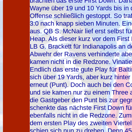
brachten das erste First Down. Da
Wayne über 19 und 10 Yards bis in 
Offense schließlich gestoppt. So tra
3:0 nach knapp sieben Minuten. Ein
aus. QB S. McNair lief erst selbst 
Heap. Als dieser kurz vor dem First 
LB G. Brackett für Indianapolis an 
Abwehr der Ravens verhinderte abe
kamen nicht in die Redzone. Vinatie
Endlich das erste gute Play für Bal
sich über 19 Yards, aber kurz hinter d
erneut (Punt). Doch auch bei den Col
und sie kamen nur zu einem Three a
die Gastgeber den Punt bis zur gegn
schenkte das nächste First Down fü
ebenfalls nicht in die Redzone. Zum
dem ersten Play des zweiten Viertel
schien sich nun zu drehen. Denn 45