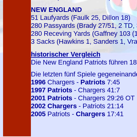
NEW ENGLAND
51 Laufyards (Faulk 25, Dillon 18)
280 Passyards (Brady 27/51, 2 TD, 
280 Receving Yards (Gaffney 103 (1
3 Sacks (Hawkins 1, Sanders 1, Vra
historischer Vergleich
Die New England Patriots führen 18
Die letzten fünf Spiele gegeneinand
1996
Chargers -
Patriots
7:45
1997
Patriots
- Chargers 41:7
2001
Patriots
- Chargers 29:26 OT
2002
Chargers
- Patriots 21:14
2005
Patriots -
Chargers
17:41