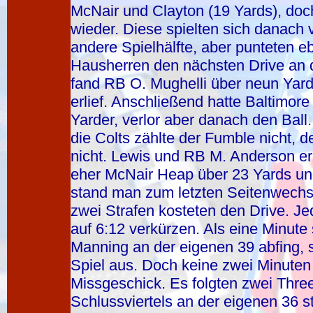
McNair und Clayton (19 Yards), doch
wieder. Diese spielten sich danach 
andere Spielhälfte, aber punteten e
Hausherren den nächsten Drive an 
fand RB O. Mughelli über neun Yard
erlief. Anschließend hatte Baltimore
Yarder, verlor aber danach den Bal
die Colts zählte der Fumble nicht,
nicht. Lewis und RB M. Anderson er
eher McNair Heap über 23 Yards und
stand man zum letzten Seitenwechse
zwei Strafen kosteten den Drive. Je
auf 6:12 verkürzen. Als eine Minut
Manning an der eigenen 39 abfing,
Spiel aus. Doch keine zwei Minuten 
Missgeschick. Es folgten zwei Thre
Schlussviertels an der eigenen 36 