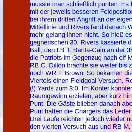
musste man schließlich punten. Es f
mit der jeweils besseren Feldpositi
bei ihrem dritten Angriff an der eige
Mittellinie und Rivers fand danach
mehr gelang ihnen nicht. So hieß es
gegnerischen 30. Rivers kassierte d
Ball, den LB T. Banta-Cain an der 3
die Patriots im Gegenzug nach elf M
RB C. Dillon brachte sie weiter bis
noch WR T. Brown. So bekamen die
Viertels einen Fieldgoal-Versuch. R
(!) Yards zum 3:0. Im Konter konnt
Raumgewinn erzielen, aber kurz hinter
Punt. Die Gäste blieben danach ab
Punt hatten die Chargers das Leder
Drei Läufe reichten jedoch wieder n
den vierten Versuch aus und RB M. T