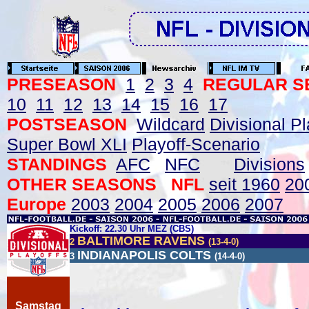
PRESEASON
1
2
3
4
REGULAR S
10
11
12
13
14
15
16
17
POSTSEASON
Wildcard
Divisional Pl
Super Bowl XLI
Playoff-Scenario
STANDINGS
AFC
NFC
Divisions
OTHER SEASONS NFL
seit 1960
20
Europe
2003
2004
2005
2006
2007
Kickoff: 22.30 Uhr MEZ (CBS)
BALTIMORE RAVENS
2
(13-4-0)
INDIANAPOLIS COLTS
3
(14-4-0)
Samstag