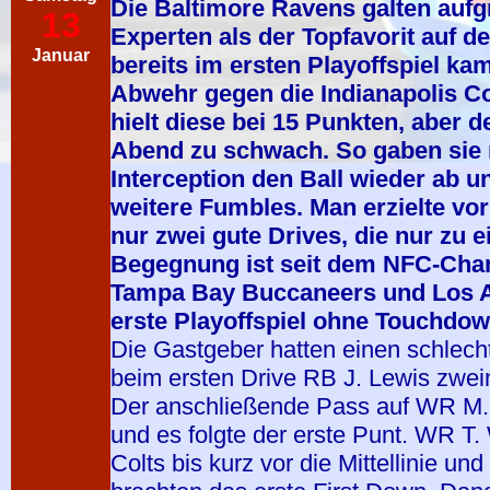
Die Baltimore Ravens galten aufgr
13
Experten als der Topfavorit auf 
Januar
bereits im ersten Playoffspiel ka
Abwehr gegen die Indianapolis C
hielt diese bei 15 Punkten, aber 
Abend zu schwach. So gaben sie n
Interception den Ball wieder ab u
weitere Fumbles. Man erzielte vo
nur zwei gute Drives, die nur zu e
Begegnung ist seit dem NFC-Ch
Tampa Bay Buccaneers und Los A
erste Playoffspiel ohne Touchdow
Die Gastgeber hatten einen schlechte
beim ersten Drive RB J. Lewis zweima
Der anschließende Pass auf WR M. C
und es folgte der erste Punt. WR T. W
Colts bis kurz vor die Mittellinie un