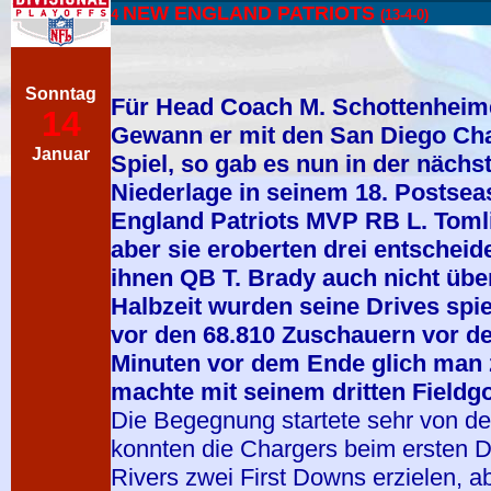
NEW ENGLAND PATRIOTS
4
(13-4-0)
Sonntag
Für Head Coach M. Schottenheimer
14
Gewann er mit den San Diego Char
Januar
Spiel, so gab es nun in der nächst
Niederlage in seinem 18. Postsea
England Patriots MVP RB L. Tomli
aber sie eroberten drei entscheid
ihnen QB T. Brady auch nicht üb
Halbzeit wurden seine Drives spi
vor den 68.810 Zuschauern vor de
Minuten vor dem Ende glich man 
machte mit seinem dritten Fieldgoa
Die Begegnung startete sehr von d
konnten die Chargers beim ersten D
Rivers zwei First Downs erzielen, a