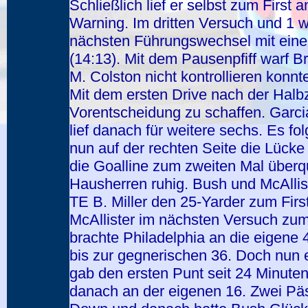
Schließlich lief er selbst zum Firs
Warning. Im dritten Versuch und 1 
nächsten Führungswechsel mit eine
(14:13). Mit dem Pausenpfiff warf B
M. Colston nicht kontrollieren konnt
Mit dem ersten Drive nach der Halbz
Vorentscheidung zu schaffen. Garci
lief danach für weitere sechs. Es fol
nun auf der rechten Seite die Lück
die Goalline zum zweiten Mal überq
Hausherren ruhig. Bush und McAlliste
TE B. Miller den 25-Yarder zum First
McAllister im nächsten Versuch zum 
brachte Philadelphia an die eigene 
bis zur gegnerischen 36. Doch nun 
gab den ersten Punt seit 24 Minuten
danach an der eigenen 16. Zwei Päs