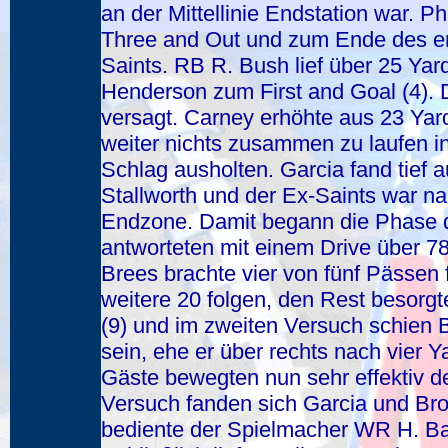
an der Mittellinie Endstation war. 
Three and Out und zum Ende des ers
Saints. RB R. Bush lief über 25 Ya
Henderson zum First and Goal (4).
versagt. Carney erhöhte aus 23 Yar
weiter nichts zusammen zu laufen in
Schlag ausholten. Garcia fand tief 
Stallworth und der Ex-Saints war na
Endzone. Damit begann die Phase d
antworteten mit einem Drive über 78
Brees brachte vier von fünf Pässen f
weitere 20 folgen, den Rest besorgt
(9) und im zweiten Versuch schien B
sein, ehe er über rechts nach vier Y
Gäste bewegten nun sehr effektiv de
Versuch fanden sich Garcia und Br
bediente der Spielmacher WR H. Ba