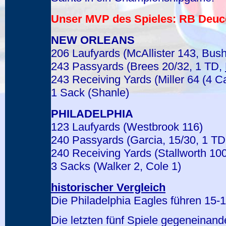
Unser MVP des Spieles: RB Deuce 
NEW ORLEANS
206 Laufyards (McAllister 143, Bush
243 Passyards (Brees 20/32, 1 TD,
243 Receiving Yards (Miller 64 (4 Ca
1 Sack (Shanle)
PHILADELPHIA
123 Laufyards (Westbrook 116)
240 Passyards (Garcia, 15/30, 1 T
240 Receiving Yards (Stallworth 100
3 Sacks (Walker 2, Cole 1)
historischer Vergleich
Die Philadelphia Eagles führen 15-
Die letzten fünf Spiele gegeneinand