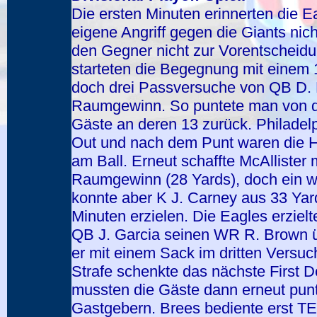
Die ersten Minuten erinnerten die E
eigene Angriff gegen die Giants nich
den Gegner nicht zur Vorentscheidu
starteten die Begegnung mit einem 
doch drei Passversuche von QB D. 
Raumgewinn. So puntete man von d
Gäste an deren 13 zurück. Philadel
Out und nach dem Punt waren die Ha
am Ball. Erneut schaffte McAllister
Raumgewinn (28 Yards), doch ein we
konnte aber K J. Carney aus 33 Yar
Minuten erzielen. Die Eagles erzielt
QB J. Garcia seinen WR R. Brown 
er mit einem Sack im dritten Versu
Strafe schenkte das nächste First D
mussten die Gäste dann erneut punt
Gastgebern. Brees bediente erst TE