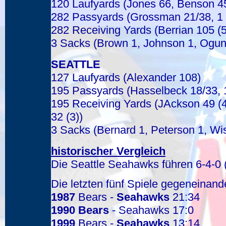
120 Laufyards (Jones 66, Benson 4
282 Passyards (Grossman 21/38, 1 
282 Receiving Yards (Berrian 105 (5
3 Sacks (Brown 1, Johnson 1, Ogun
SEATTLE
127 Laufyards (Alexander 108)
195 Passyards (Hasselbeck 18/33, 
195 Receiving Yards (JAckson 49 (
32 (3))
3 Sacks (Bernard 1, Peterson 1, Wi
historischer Vergleich
Die Seattle Seahawks führen 6-4-0 
Die letzten fünf Spiele gegeneinand
1987
Bears -
Seahawks
21:34
1990
Bears
- Seahawks 17:0
1999
Bears -
Seahawks
13:14