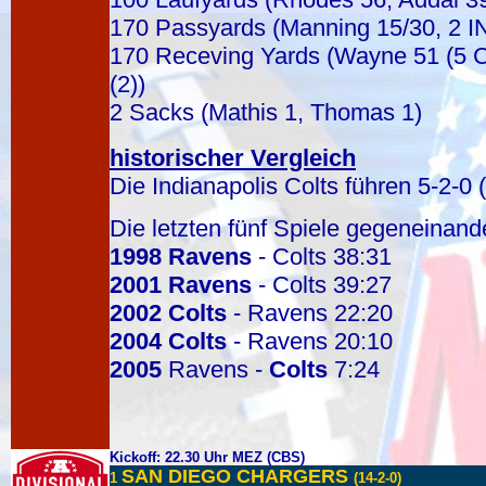
170 Passyards (Manning 15/30, 2 I
170 Receving Yards (Wayne 51 (5 Ca
(2))
2 Sacks (Mathis 1, Thomas 1)
historischer Vergleich
Die Indianapolis Colts führen 5-2-0
Die letzten fünf Spiele gegeneinand
1998
Ravens
- Colts 38:31
2001
Ravens
- Colts 39:27
2002
Colts
- Ravens 22:20
2004
Colts
- Ravens 20:10
2005
Ravens -
Colts
7:24
Kickoff: 22.30 Uhr MEZ (CBS)
SAN DIEGO CHARGERS
1
(14-2-0)