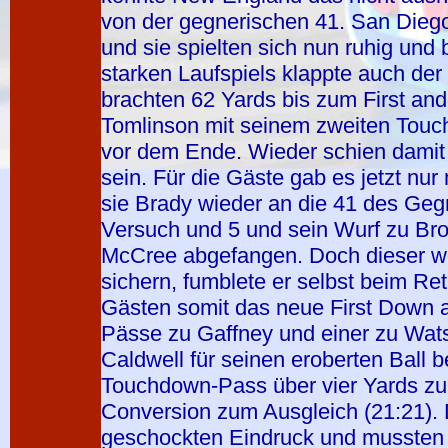
von der gegnerischen 41. San Dieg
und sie spielten sich nun ruhig un
starken Laufspiels klappte auch der
brachten 62 Yards bis zum First and
Tomlinson mit seinem zweiten Touc
vor dem Ende. Wieder schien damit 
sein. Für die Gäste gab es jetzt nu
sie Brady wieder an die 41 des Gegn
Versuch und 5 und sein Wurf zu Br
McCree abgefangen. Doch dieser woll
sichern, fumblete er selbst beim R
Gästen somit das neue First Down 
Pässe zu Gaffney und einer zu Wat
Caldwell für seinen eroberten Ball b
Touchdown-Pass über vier Yards zum
Conversion zum Ausgleich (21:21).
geschockten Eindruck und mussten 