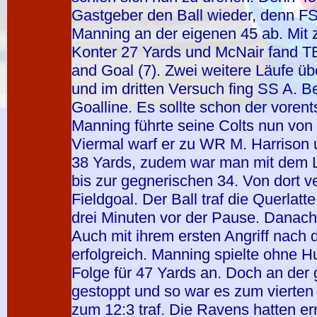
Gastgeber den Ball wieder, denn FS 
Manning an der eigenen 45 ab. Mit 
Konter 27 Yards und McNair fand TE
and Goal (7). Zwei weitere Läufe üb
und im dritten Versuch fing SS A. Be
Goalline. Es sollte schon der voren
Manning führte seine Colts nun von
Viermal warf er zu WR M. Harrison u
38 Yards, zudem war man mit dem L
bis zur gegnerischen 34. Von dort ve
Fieldgoal. Der Ball traf die Querlat
drei Minuten vor der Pause. Danach 
Auch mit ihrem ersten Angriff nach 
erfolgreich. Manning spielte ohne H
Folge für 47 Yards an. Doch an der
gestoppt und so war es zum vierten M
zum 12:3 traf. Die Ravens hatten er