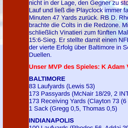
nicht in der Lage, den Gegner zu sto
Lauf und ließ die Playclock immer fa
Minuten 47 Yards zurück. RB D. Rh
brachte die Colts in die Redzone. M
schließlich Vinatieri zum fünften Ma
15:6-Sieg. Er stellte damit einen NF
der vierte Erfolg über Baltimore in S
Duellen.
Unser MVP des Spieles: K Adam Vi
BALTIMORE
83 Laufyards (Lewis 53)
173 Passyards (McNair 18/29, 2 IN
173 Receiving Yards (Clayton 73 (6
1 Sack (Gregg 0,5, Thomas 0,5)
INDIANAPOLIS
100 Laufyards (Rhodes 56, Addai 3