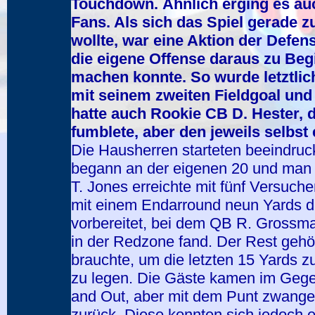
Touchdown. Ähnlich erging es au
Fans. Als sich das Spiel gerade
wollte, war eine Aktion der Defe
die eigene Offense daraus zu Beg
machen konnte. So wurde letztlich
mit seinem zweiten Fieldgoal und
hatte auch Rookie CB D. Hester, 
fumblete, aber den jeweils selbst
Die Hausherren starteten beeindruck
begann an der eigenen 20 und man 
T. Jones erreichte mit fünf Versuc
mit einem Endarround neun Yards d
vorbereitet, bei dem QB R. Grossma
in der Redzone fand. Der Rest gehö
brauchte, um die letzten 15 Yards 
zu legen. Die Gäste kamen im Gege
and Out, aber mit dem Punt zwangen
zurück. Diese konnten sich jedoch 