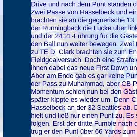
Drive und nach dem Punt standen d
Zwei Pässe von Hasselbeck und ein
brachten sie an die gegnerische 13.
der Runningback die Lücke über li
und der 24:21-Führung für die Gäste
den Ball nun weiter bewegen. Zwei 
zu TE D. Clark brachten sie zum End
Fieldgoalversuch. Doch eine Straf
ihnen dabei das neue First Down und
Aber am Ende gab es gar keine Punk
der Pass zu Muhammad, aber CB P. 
Momentum schien nun bei den Gäste
später kippte es wieder um. Denn C
Hasselbeck an der 32 Seattles ab.
hielt und ließ nur einen Punt zu. Es 
folgen. Erst der dritte Fumble nac
trug er den Punt über 66 Yards zum