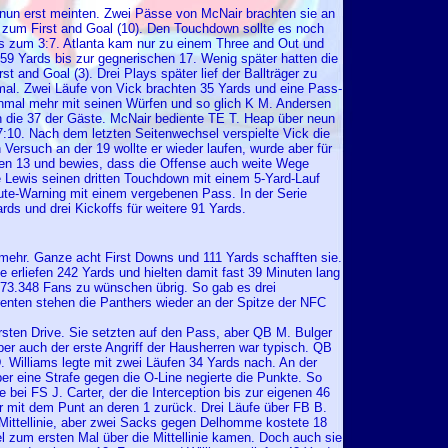
s nun erst meinten. Zwei Pässe von McNair brachten sie an
 zum First and Goal (10). Den Touchdown sollte es noch
ds zum 3:7. Atlanta kam nur zu einem Three and Out und
 59 Yards bis zur gegnerischen 17. Wenig später hatten die
 and Goal (3). Drei Plays später lief der Ballträger zu
mal. Zwei Läufe von Vick brachten 35 Yards und eine Pass-
einmal mehr mit seinen Würfen und so glich K M. Andersen
n die 37 der Gäste. McNair bediente TE T. Heap über neun
:10. Nach dem letzten Seitenwechsel verspielte Vick die
Versuch an der 19 wollte er wieder laufen, wurde aber für
enen 13 und bewies, dass die Offense auch weite Wege
 Lewis seinen dritten Touchdown mit einem 5-Yard-Lauf
te-Warning mit einem vergebenen Pass. In der Serie
rds und drei Kickoffs für weitere 91 Yards.
ehr. Ganze acht First Downs und 111 Yards schafften sie.
 erliefen 242 Yards und hielten damit fast 39 Minuten lang
 73.348 Fans zu wünschen übrig. So gab es drei
rrenten stehen die Panthers wieder an der Spitze der NFC
rsten Drive. Sie setzten auf den Pass, aber QB M. Bulger
ber auch der erste Angriff der Hausherren war typisch. QB
Williams legte mit zwei Läufen 34 Yards nach. An der
 eine Strafe gegen die O-Line negierte die Punkte. So
bei FS J. Carter, der die Interception bis zur eigenen 46
er mit dem Punt an deren 1 zurück. Drei Läufe über FB B.
e Mittellinie, aber zwei Sacks gegen Delhomme kostete 18
el zum ersten Mal über die Mittellinie kamen. Doch auch sie