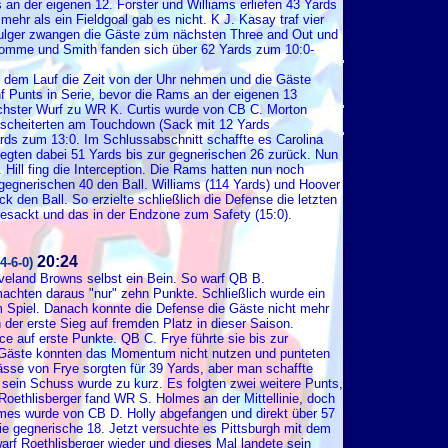
an der eigenen 12. Forster und Williams erliefen 43 Yards
ehr als ein Fieldgoal gab es nicht. K J. Kasay traf vier
Bulger zwangen die Gäste zum nächsten Three and Out und
homme und Smith fanden sich über 62 Yards zum 10:0-
mit dem Lauf die Zeit von der Uhr nehmen und die Gäste
f Punts in Serie, bevor die Rams an der eigenen 13
ächster Wurf zu WR K. Curtis wurde von CB C. Morton
e scheiterten am Touchdown (Sack mit 12 Yards
rds zum 13:0. Im Schlussabschnitt schaffte es Carolina
legten dabei 51 Yards bis zur gegnerischen 26 zurück. Nun
 Hill fing die Interception. Die Rams hatten nun noch
r gegnerischen 40 den Ball. Williams (114 Yards) und Hoover
ck den Ball. So erzielte schließlich die Defense die letzten
esackt und das in der Endzone zum Safety (15:0).
20:24
4-6-0)
leveland Browns selbst ein Bein. So warf QB B.
machten daraus "nur" zehn Punkte. Schließlich wurde ein
m Spiel. Danach konnte die Defense die Gäste nicht mehr
 der erste Sieg auf fremden Platz in dieser Saison.
 auf erste Punkte. QB C. Frye führte sie bis zur
ie Gäste konnten das Momentum nicht nutzen und punteten
se von Frye sorgten für 39 Yards, aber man schaffte
 sein Schuss wurde zu kurz. Es folgten zwei weitere Punts,
oethlisberger fand WR S. Holmes an der Mittellinie, doch
lmes wurde von CB D. Holly abgefangen und direkt über 57
die gegnerische 18. Jetzt versuchte es Pittsburgh mit dem
arf Roethlisberger wieder und dieses Mal landete sein