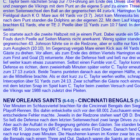
C. Taylor beim nächsten Snap zur 7:0-Führung am Ende des Drives über 96 
und zwangen die Vikings mit dem Punt an die eigene 5 und zu einem Thr
ersten Seitenwechsel den Ball an der gegnerischen 44 zurück. Harrington 
Fieldgoal durch K O. Mare aus 44 Yards vor (3:7). Jetzt kam Minnesota bis z
nach dem Punt standen die Dolphins an der eigenen 22. Mit dem Lauf klappt
brachten 61 Yards, ehe er TE J. Peelle über 11 Yards zum 10:7 fand. In den 
weiter.
So startete auch die zweite Halbzeit mit je einem Punt. Dabei wurde ei
Fouls durch Peelle auf Seiten Miamis nicht anerkannt. Wenig später stande
gegnerischen 43. Johnson führte sie in die Redzone, aber er sollte nur fürs 
zum Ausgleich (10:10). Im Gegenzug vergab Mare einen Kick aus 44 Yards (l
Gäste zu drehen. Vor allem, als zum Ende des dritten Viertels Harrington ei
zum First and Goal (3) returnierte. Aber die Defense hielt und ließ nur drei
lief weiter kaum etwas zusammen. Selbst einen Fumble von C. Taylor konnt
Defense es richten, denn zweieinhalb Minuten später verlor C. Taylor erneu
zum 17:13 zurück. Beide Teams punteten danach aus der eigenen Hälfte, e
an die Mittellinie brachte. Als er dort kurz zu C. Taylor werfen wollte, schna
Interception über 51 Yards zum 24:13. Zwar schafften die Gäste noch einma
mit dem letzten Snap im Spiel kam C. Taylor beim zweiten Versuch und Goa
die Vikings war 1988 nach zuletzt drei Pleiten.
NEW ORLEANS SAINTS
- CINCINNATI BENGALS
(6-4-0)
(5-
Vier Minuten im Schlussviertel brachten für die Cincinnati Bengals den Sie
Playoff-Rennen. Bis dahin entwickelte sich vor den 68.001 Zuschauern eine
entscheidene Fehler machte. Jeweils in der Redzone stehen warf QB D. Bre
So ließ die Defense nach dem letzten Seitenwechsel zwei lange Drives zu u
Aber auch der Auftakt in die Begegnung gehörte den Gästen. Sie standen b
über RB R. Johnson fing WR C. Henry das erste First Down. Danach fand
nach nur knapp zwei Minuten. Die Hausherren kamen im Konter zwar bis zur
die Bengals nach einem Three and Out. Dadurch waren die Saints an der ei