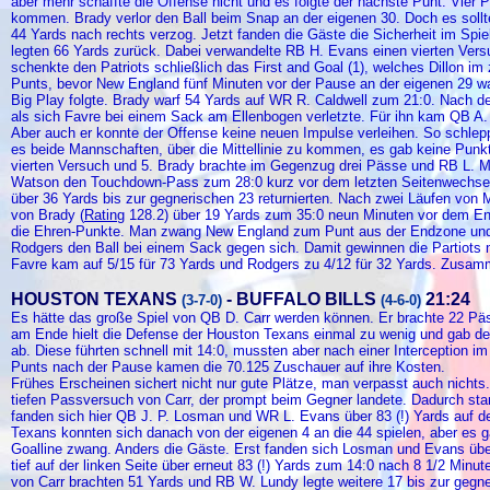
aber mehr schaffte die Offense nicht und es folgte der nächste Punt. Vier 
kommen. Brady verlor den Ball beim Snap an der eigenen 30. Doch es sollt
44 Yards nach rechts verzog. Jetzt fanden die Gäste die Sicherheit im Spie
legten 66 Yards zurück. Dabei verwandelte RB H. Evans einen vierten Vers
schenkte den Patriots schließlich das First and Goal (1), welches Dillon im
Punts, bevor New England fünf Minuten vor der Pause an der eigenen 29 war.
Big Play folgte. Brady warf 54 Yards auf WR R. Caldwell zum 21:0. Nach 
als sich Favre bei einem Sack am Ellenbogen verletzte. Für ihn kam QB A.
Aber auch er konnte der Offense keine neuen Impulse verleihen. So schlep
es beide Mannschaften, über die Mittellinie zu kommen, es gab keine Punk
vierten Versuch und 5. Brady brachte im Gegenzug drei Pässe und RB L. Mar
Watson den Touchdown-Pass zum 28:0 kurz vor dem letzten Seitenwechsel. 
über 36 Yards bis zur gegnerischen 23 returnierten. Nach zwei Läufen von 
von Brady (
Rating
128.2) über 19 Yards zum 35:0 neun Minuten vor dem E
die Ehren-Punkte. Man zwang New England zum Punt aus der Endzone und st
Rodgers den Ball bei einem Sack gegen sich. Damit gewinnen die Partiots 
Favre kam auf 5/15 für 73 Yards und Rodgers zu 4/12 für 32 Yards. Zusa
HOUSTON TEXANS
- BUFFALO BILLS
21:24
(3-7-0)
(4-6-0)
Es hätte das große Spiel von QB D. Carr werden können. Er brachte 22 Päs
am Ende hielt die Defense der Houston Texans einmal zu wenig und gab de
ab. Diese führten schnell mit 14:0, mussten aber nach einer Interception im 
Punts nach der Pause kamen die 70.125 Zuschauer auf ihre Kosten.
Frühes Erscheinen sichert nicht nur gute Plätze, man verpasst auch nichts
tiefen Passversuch von Carr, der prompt beim Gegner landete. Dadurch stan
fanden sich hier QB J. P. Losman und WR L. Evans über 83 (!) Yards auf de
Texans konnten sich danach von der eigenen 4 an die 44 spielen, aber es gab
Goalline zwang. Anders die Gäste. Erst fanden sich Losman und Evans üb
tief auf der linken Seite über erneut 83 (!) Yards zum 14:0 nach 8 1/2 Minu
von Carr brachten 51 Yards und RB W. Lundy legte weitere 17 bis zur gegn