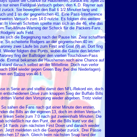
Plays später die Chance für Hausherren, zurück ins Spiel zu
e nur einen Fieldgoal-Versuch geben, den K D. Rayner aus
l zurück. Sie bewegten den Ball 6 1/2 Minuten lang und
uch und 1 an der gegnerischen 41. Eine Pass-Interference
 zweiten Versuch zum 14:0 nutzte. Es folgten drei weitere
 In kleinen Schritten spielte man sich an die 46, ehe das
dem Two-Minute-Warning der Schock für die Packers-Fans,
 Rodgers aufs Feld.
pte sich die Begegnung nach der Pause hin. Zwar schafften
te. So scheiterte Rodgers an der gegnerischen 40 im
oney zwei Läufe bis zum First and Goal (9) an. Dort fing
Wieder folgten drei Punts, wobei die Gäste den letzten
Maroney fing der Ballträger den vierten Touchdown-Pass
nde. Einmal bekamen die Hausherren noch eine Chance auf
and danach selbst an der Mittellinie. Doch nun verlor
nach 1994 wieder gegen Green Bay (bei drei Niederlagen).
mmen ein
Rating
von 46.1.
se in Serie an und stellte damit den NFL-Rekord ein, doch
n entscheidenen Drive zum knappen Sieg der Buffalo Bills
dritten Viertel den Vorsprung wieder abgeben. Trotz vieler
. So sahen die Fans nach gut einer Minute den ersten,
den die Bills an der eigenen 13, doch im dritten Versuch
r linken Seite zum 7:0 nach gut zweieinhalb Minuten. Die
 schließlich nur den Punt, der die Bills kurz vor die
er 14 Yards zum nächsten First Down und danach wieder
ten. Jetzt meldeten sich die Gastgeber zurück. Drei Pässe
erischen 17 nach. Gleich beim nächsten Snap fand der