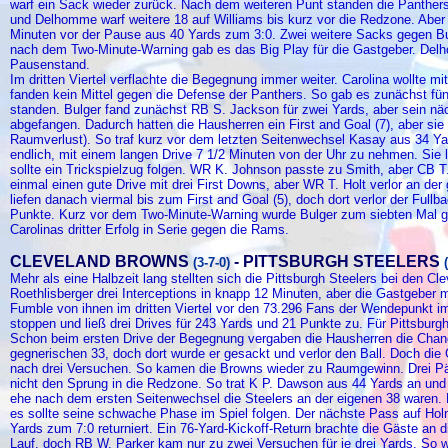
warf ein Sack wieder zurück. Nach dem weiteren Punt standen die Panthers 
und Delhomme warf weitere 18 auf Williams bis kurz vor die Redzone. Aber m
Minuten vor der Pause aus 40 Yards zum 3:0. Zwei weitere Sacks gegen 
nach dem Two-Minute-Warning gab es das Big Play für die Gastgeber. Del
Pausenstand.
Im dritten Viertel verflachte die Begegnung immer weiter. Carolina wollte 
fanden kein Mittel gegen die Defense der Panthers. So gab es zunächst fün
standen. Bulger fand zunächst RB S. Jackson für zwei Yards, aber sein n
abgefangen. Dadurch hatten die Hausherren ein First and Goal (7), aber si
Raumverlust). So traf kurz vor dem letzten Seitenwechsel Kasay aus 34 Ya
endlich, mit einem langen Drive 7 1/2 Minuten von der Uhr zu nehmen. Sie 
sollte ein Trickspielzug folgen. WR K. Johnson passte zu Smith, aber CB T.
einmal einen gute Drive mit drei First Downs, aber WR T. Holt verlor an de
liefen danach viermal bis zum First and Goal (5), doch dort verlor der Fullba
Punkte. Kurz vor dem Two-Minute-Warning wurde Bulger zum siebten Mal g
Carolinas dritter Erfolg in Serie gegen die Rams.
CLEVELAND BROWNS
- PITTSBURGH STEELERS
(3-7-0)
(
Mehr als eine Halbzeit lang stellten sich die Pittsburgh Steelers bei den C
Roethlisberger drei Interceptions in knapp 12 Minuten, aber die Gastgeber 
Fumble von ihnen im dritten Viertel vor den 73.296 Fans der Wendepunkt i
stoppen und ließ drei Drives für 243 Yards und 21 Punkte zu. Für Pittsburgh
Schon beim ersten Drive der Begegnung vergaben die Hausherren die Chance
gegnerischen 33, doch dort wurde er gesackt und verlor den Ball. Doch d
nach drei Versuchen. So kamen die Browns wieder zu Raumgewinn. Drei Päs
nicht den Sprung in die Redzone. So trat K P. Dawson aus 44 Yards an und
ehe nach dem ersten Seitenwechsel die Steelers an der eigenen 38 waren. R
es sollte seine schwache Phase im Spiel folgen. Der nächste Pass auf Ho
Yards zum 7:0 returniert. Ein 76-Yard-Kickoff-Return brachte die Gäste an 
Lauf, doch RB W. Parker kam nur zu zwei Versuchen für je drei Yards. So w