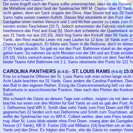
Der erste Angriff nach der Pause sollte unterstreichen, dass es die Raven
die Mittellinie und dann fand der Spielmacher WR M. Clayton über 42 Yards
nicht geben, denn ein Sack stoppte den Drive. Aber Stover traf aus 29 Yar
Sams hatte seinen zweiten Auftritt. Dieses Mal returnierte er den Punt über
Gastgeber einen vierten Versuch und 1 und McNair passte zu Lewis zum First
seinem ersten Touchdown (10:7). Jedoch antworteten die Falcons noch ein
Interference das First and Goal (5). Doch dort scheiterte der Quarterback 
aus 21 Yards nur aus (10:10). Jetzt trug Sams den Kickoff über 59 Yards a
Yards, den Rest machte Lewis mit zwei Läufen für 12 bzw. 16 Yards zum 17
Chance zum Ausgleich. Er führte sein Team in die Redzone, doch im dritten 
17 (!) Yards gesackt. So gab es nur den Punt. Baltimore stand an der eig
gehen kann. So nahmen sie acht Minuten von der Uhr und am Ende erzielte
(24:10). Vicks versuch eines Comebacks scheiterte noch vor dem Two-Minu
beider Teams führt Baltimore mit 2:1. Sams returnierte drei Punts für 121 Ya
CAROLINA PANTHERS
- ST. LOUIS RAMS
15:0
(6-4-0)
(4-6-0)
Eine so schwache Offense der St. Louis Rams sah man schon lange nicht m
Acht Läufe brachten nur 31 Yards. Ganz anders die Carolina Panthers. Diese
den Ball in den eigenen Reihen. Einzig die Chancenverwertung ließ vor den
Ballverluste in aussichtsreicher Position. Aber nach den Pleiten der Konku
South.
Wie schwach die Gäste an diesem Tage sein sollten, zeigten sie mit dem e
brachte nur einen von drei Würfen für fünf Yards an und es gab den Punt. A
J. Delhomme fand WR S. Smith über zehn Yards zum First Down und RB D. 
gegnerischen 22 fanden sich nun Delhomme und Smith zum Touchdown, aber
wollte der Spielmacher nun zu WR K. Colbert werfen, aber sein Pass landete 
trug. Aber St. Louis blieb wieder ohne First Down. zwang aber die Gastgeb
Hoover (17 Yards), RB D. Foster (19) und Williams (14) brachten sie an di
Yards und den Drive. Es folgten drei Punts, ehe die Gäste im zweiten Viert