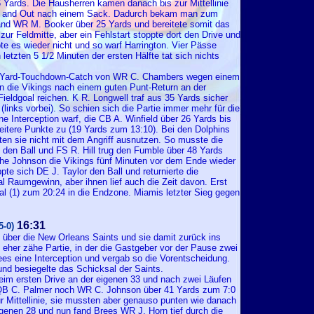
Yards. Die Hausherren kamen danach bis zur Mittellinie
ee and Out nach einem Sack. Dadurch bekam man zum
fand WR M. Booker über 25 Yards und bereitete somit das
ur Feldmitte, aber ein Fehlstart stoppte dort den Drive und
e es wieder nicht und so warf Harrington. Vier Pässe
letzten 5 1/2 Minuten der ersten Hälfte tat sich nichts
n 58-Yard-Touchdown-Catch von WR C. Chambers wegen einem
n die Vikings nach einem guten Punt-Return an der
Fieldgoal reichen. K R. Longwell traf aus 35 Yards sicher
inks vorbei). So schien sich die Partie immer mehr für die
ne Interception warf, die CB A. Winfield über 26 Yards bis
 weitere Punkte zu (19 Yards zum 13:10). Bei den Dolphins
en sie nicht mit dem Angriff ausnutzen. So musste die
t den Ball und FS R. Hill trug den Fumble über 48 Yards
he Johnson die Vikings fünf Minuten vor dem Ende wieder
ppte sich DE J. Taylor den Ball und returnierte die
l Raumgewinn, aber ihnen lief auch die Zeit davon. Erst
l (1) zum 20:24 in die Endzone. Miamis letzter Sieg gegen
16:31
5-0)
g über die New Orleans Saints und sie damit zurück ins
 eher zähe Partie, in der die Gastgeber vor der Pause zwei
es eine Interception und vergab so die Vorentscheidung.
nd besiegelte das Schicksal der Saints.
eim ersten Drive an der eigenen 33 und nach zwei Läufen
 QB C. Palmer noch WR C. Johnson über 41 Yards zum 7:0
 Mittellinie, sie mussten aber genauso punten wie danach
genen 28 und nun fand Brees WR J. Horn tief durch die