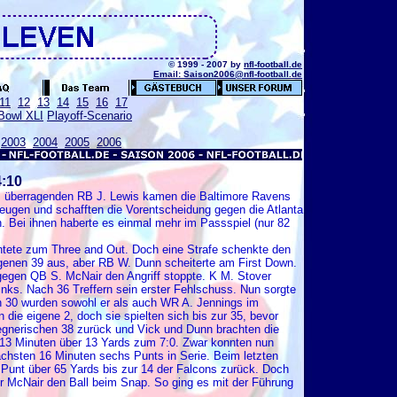
© 1999 - 2007 by
nfl-football.de
Email: Saison2006@nfl-football.de
11
12
13
14
15
16
17
Bowl XLI
Playoff-Scenario
2003
2004
2005
2006
:10
es überragenden RB J. Lewis kamen die Baltimore Ravens
zeugen und schafften die Vorentscheidung gegen die Atlanta
en. Bei ihnen haberte es einmal mehr im Passspiel (nur 82
ntete zum Three and Out. Doch eine Strafe schenkte den
igenen 39 aus, aber RB W. Dunn scheiterte am First Down.
egen QB S. McNair den Angriff stoppte. K M. Stover
nks. Nach 36 Treffern sein erster Fehlschuss. Nun sorgte
n 30 wurden sowohl er als auch WR A. Jennings im
die eigene 2, doch sie spielten sich bis zur 35, bevor
egnerischen 38 zurück und Vick und Dunn brachten die
 13 Minuten über 13 Yards zum 7:0. Zwar konnten nun
ächsten 16 Minuten sechs Punts in Serie. Beim letzten
Punt über 65 Yards bis zur 14 der Falcons zurück. Doch
or McNair den Ball beim Snap. So ging es mit der Führung