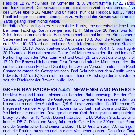
Pass bei LB W. McGinest. Im Konter lief RB J. Wright fünfmal für 21 Yard
die Redzone warf. Dort verwandelte er selbst einen vierten Versuch und 1 z
des Drives über 8 1/2 Miuten und 87 Yards "nur" das Fieldgoal aus 23 Yards
Roethlisberger noch eine Interception zu Holly und die Browns waren an der
Yards gelang ihnen nichts weiter.
Im dritten Abschnitt gab es zunächst drei Punts, ehe der entscheidene Fumbl
Ball beim Tackling. Roethlisberger fand TE H. Miller über 16 Yards, was für
3:10. Jedoch konnten da die Hausherren noch einmal kontern. Sie nahmen 
Seitenwechsel traf Dawson aus 35 Yards zum 13:3. Doch die Abwehr fand nu
drei Pässe für 60 Yards an und eine Pass-Interference brachten die Steele
Yards zum 10:13. Jedoch antwortete Cleveland wieder. WR J. Cribbs trug de
20:10 zurück. Nun nahmen die Gäste fünf Minuten von der Uhr und legten 7
Parker fing auch den Wurf zum First and Goal (2). Er selbst erzielte gut 
17:20. Die Browns blieben ohne First Down und mit drei Minuten auf der Uh
sie bis zum neuen First and Goal (5). Im zweiten Versuch fanden sich Roet
Chance bekamen die Gastgeber noch. Drei Sekunden vor dem Abpfiff war ma
Edwards (137 Yards) kam nicht an. Somit feierte Pittsburgh den sechsten S
seit der Rückkehr der Browns in die Liga.
GREEN BAY PACKERS
- NEW ENGLAND PATRIOT
(4-6-0)
Die New England Patriots bleiben auf fremden Platz unbesiegt. Bei den Gr
Saison. Dagegen blieben die Gastgeber zum zweiten Mal in diesem Jahr o
Pause auch noch den Ausfall von QB B. Favre verkraften. Da führten die G
Insgesamt kam der Angriff der Packers nur zu fünf First Downs und 120 Ya
So blieben sie im ersten Drive gar ohne ein Yard Raumgewinn und punteten
Brady reichten für 49 Yards. Dabei hatte aber TE B. Watson Glück, als er 
konnte. RB C. Dillon und Brady führten die Gäste bis zur 2-Yard-Linie. Stat
und der Spielmacher fand seinen anderen TE D. Graham zum 7:0 nach gut v
auch die Patriots mussten nach nur drei Versuchen punten. Dann fand Favre