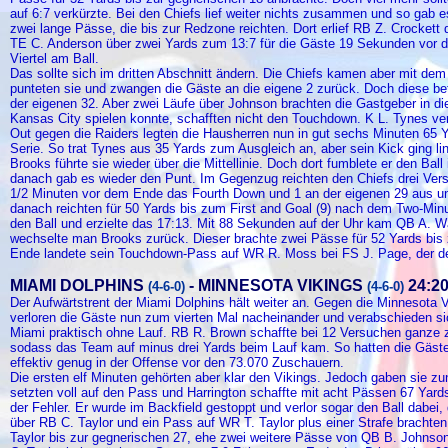
auf 6:7 verkürzte. Bei den Chiefs lief weiter nichts zusammen und so gab e
zwei lange Pässe, die bis zur Redzone reichten. Dort erlief RB Z. Crockett
TE C. Anderson über zwei Yards zum 13:7 für die Gäste 19 Sekunden vor d
Viertel am Ball.
Das sollte sich im dritten Abschnitt ändern. Die Chiefs kamen aber mit dem er
punteten sie und zwangen die Gäste an die eigene 2 zurück. Doch diese befr
der eigenen 32. Aber zwei Läufe über Johnson brachten die Gastgeber in di
Kansas City spielen konnte, schafften nicht den Touchdown. K L. Tynes v
Out gegen die Raiders legten die Hausherren nun in gut sechs Minuten 65 
Serie. So trat Tynes aus 35 Yards zum Ausgleich an, aber sein Kick ging l
Brooks führte sie wieder über die Mittellinie. Doch dort fumblete er den Ball
danach gab es wieder den Punt. Im Gegenzug reichten den Chiefs drei Ver
1/2 Minuten vor dem Ende das Fourth Down und 1 an der eigenen 29 aus un
danach reichten für 50 Yards bis zum First and Goal (9) nach dem Two-Mi
den Ball und erzielte das 17:13. Mit 88 Sekunden auf der Uhr kam QB A. Wa
wechselte man Brooks zurück. Dieser brachte zwei Pässe für 52 Yards bis
Ende landete sein Touchdown-Pass auf WR R. Moss bei FS J. Page, der den
MIAMI DOLPHINS
- MINNESOTA VIKINGS
24:2
(4-6-0)
(4-6-0)
Der Aufwärtstrent der Miami Dolphins hält weiter an. Gegen die Minnesota 
verloren die Gäste nun zum vierten Mal nacheinander und verabschieden si
Miami praktisch ohne Lauf. RB R. Brown schaffte bei 12 Versuchen ganze 
sodass das Team auf minus drei Yards beim Lauf kam. So hatten die Gäste 
effektiv genug in der Offense vor den 73.070 Zuschauern.
Die ersten elf Minuten gehörten aber klar den Vikings. Jedoch gaben sie zu
setzten voll auf den Pass und Harrington schaffte mit acht Pässen 67 Yards
der Fehler. Er wurde im Backfield gestoppt und verlor sogar den Ball dabei,
über RB C. Taylor und ein Pass auf WR T. Taylor plus einer Strafe brachten di
Taylor bis zur gegnerischen 27, ehe zwei weitere Pässe von QB B. Johnson a