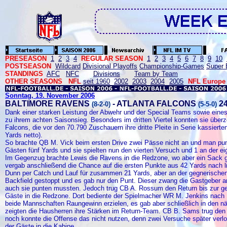
PRESEASON
1
2
3
4
REGULAR SEASON
1
2
3
4
5
6
7
8
9
10
POSTSEASON
Wildcard
Divisional Playoffs
Championship-Games
Super 
STANDINGS
AFC
NFC
Divisions
Team by Team
OTHER SEASONS NFL
seit 1960
2002
2003
2004
2005
NFL Europe
Sonntag, 19. November 2006
BALTIMORE RAVENS
- ATLANTA FALCONS
24
(8-2-0)
(5-5-0)
Dank einer starken Leistung der Abwehr und der Special Teams sowie ein
zu ihrem achten Saisonsieg. Besonders im dritten Viertel konnten sie über
Falcons, die vor den 70.790 Zuschauern ihre dritte Pleite in Serie kassiert
Yards netto).
So brachte QB M. Vick beim ersten Drive zwei Pässe nicht an und man pu
Gästen fünf Yards und sie spielten nun den vierten Versuch und 1 an der e
Im Gegenzug brachte Lewis die Ravens in die Redzone, wo aber ein Sack g
vergab anschließend die Chance auf die ersten Punkte aus 42 Yards nach li
Dunn per Catch und Lauf für zusammen 21 Yards, aber an der gegnerische
Backfield gestoppt und es gab nur den Punt. Dieser zwang die Gastgeber an 
auch sie punten mussten. Jedoch trug CB A. Rossum den Return bis zur g
Gäste in die Redzone. Dort bediente der Spielmacher WR M. Jenkins nach
beide Mannschaften Raungewinn erzielen, es gab aber schließlich in den n
zeigten die Hausherren ihre Stärken im Return-Team. CB B. Sams trug den 
noch konnte die Offense das nicht nutzen, denn zwei Versuche später verl
der Gäste in die Kabine.