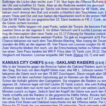
Ballträger die Lücke über rechts zum 7:14. Nun legte die Offense Buffalos
der Uhr und schafften 51 Yards. Aber an der Redzone wurden sie gestoppt, 
brachte weiter seine Pässe an. Sechs von ihnen reichten für 48 Yards, ehe 
bekam noch dreimal den Ball und erzielte schließlich den Touchdown zum 1
einem Three and Out und nun hatten die Hausherren noch in der ersten Häl
Carr für 60 Yards bis zur gegnerischen 13. Dann bediente er FB J. Cook, d
die Gäste sichern konnten.
Die zweite Hälfte begann mit zwei Punts, wobei die Texans die bessere Fel
zweiten Drive an der eigenen 5. Im dritten Versuch und 9 suchte Losman 
trug die Interception über neun Yards zur 21:17-Führung für Houston zur
aber nicht in die Reichweite weiterer Punkte. So gab es insgesamt acht Punt
Chance bekamen sie nach dem Two-Minute-Warning. Man zwang die Texaner
standen die Bills an der eigenen 45. Vier Pässe von Losman sorgten für 40 
Zwei Versuche blieben ihm noch, um die Entscheidung herbei zu führen oder
nur einen. Sein Pass landete bei WR P. Price über 15 Yards zum 24:21. Dam
Vergleich mit Houston. Losman erspielte 340 Yards (
Rating
111.7) und warf
KANSAS CITY CHIEFS
- OAKLAND RAIDERS
(6-4-0)
(2-8-0)
Wie in der Vorwoche gegen die Broncos hatten die Oakland Raiders auch im
den Sieg. Bis kurz vor dem Abpfiff führte man, ehe RB L. Johnson seinen
bekamen die Gäste noch vor den 78.097 Zuschauern. Diese vergab aber QB A
die Chiefs mit dem sechsten Saisonsieg gut im Rennen um die Wildcards.
Schon der Auftakt gehörte den Gastgebern. Sie stoppten die Raiders zu e
eigenen 24. Johnson legte mit fünf Läufen 25 Yards zurück, ehe sein Kolle
Johnson stand dem nun nicht nach und er brauchte noch vier weitere Läufe
Minuten zurück zu legen. Jedoch fand der Angriff der Gäste nun auch den S
Yards schaffte und die Raiders in die gegnerische Hälfte führte. Brooks lie
ihn ein Sack. So konnte nur K S. Janikowski aus 41 Yards auf 3:7 zum End
nun ohne First Down und Oakland marschierte mit der Offense weiter. Per La
Pässe für 32 Yards bis zur gegnerischen 18 anbrachte. Doch viel mehr soll