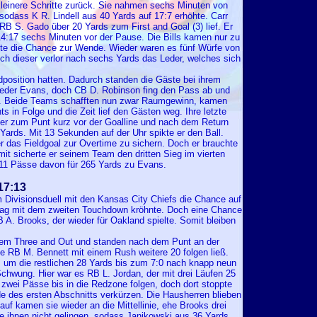
 kleinere Schritte zurück. Sie nahmen sechs Minuten von
sodass K R. Lindell aus 40 Yards auf 17:7 erhöhte. Carr
RB S. Gado über 20 Yards zum First and Goal (3) lief. Er
4:17 sechs Minuten vor der Pause. Die Bills kamen nur zu
fte die Chance zur Wende. Wieder waren es fünf Würfe von
och dieser verlor nach sechs Yards das Leder, welches sich
dposition hatten. Dadurch standen die Gäste bei ihrem
wieder Evans, doch CB D. Robinson fing den Pass ab und
ück. Beide Teams schafften nun zwar Raumgewinn, kamen
s in Folge und die Zeit lief den Gästen weg. Ihre letzte
 zum Punt kurz vor der Goalline und nach dem Return
Yards. Mit 13 Sekunden auf der Uhr spikte er den Ball.
 das Fieldgoal zur Overtime zu sichern. Doch er brauchte
it sicherte er seinem Team den dritten Sieg im vierten
 11 Pässe davon für 265 Yards zu Evans.
17:13
 Divisionsduell mit den Kansas City Chiefs die Chance auf
 Tag mit dem zweiten Touchdown kröhnte. Doch eine Chance
. Brooks, der wieder für Oakland spielte. Somit bleiben
inem Three and Out und standen nach dem Punt an der
ge RB M. Bennett mit einem Rush weitere 20 folgen ließ.
, um die restlichen 28 Yards bis zum 7:0 nach knapp neun
chwung. Hier war es RB L. Jordan, der mit drei Läufen 25
ß zwei Pässe bis in die Redzone folgen, doch dort stoppte
e des ersten Abschnitts verkürzen. Die Hausherren blieben
uf kamen sie wieder an die Mittellinie, ehe Brooks drei
te ihnen nicht gelingen, sodass Janikowski aus 36 Yards