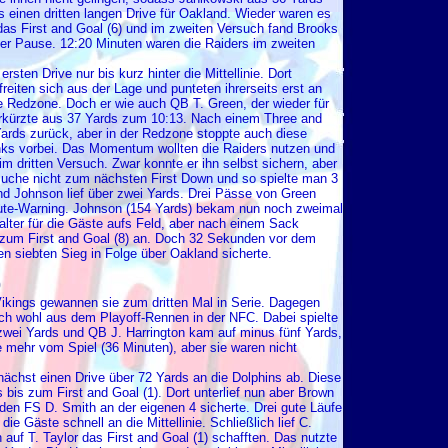
s einen dritten langen Drive für Oakland. Wieder waren es
 das First and Goal (6) und im zweiten Versuch fand Brooks
er Pause. 12:20 Minuten waren die Raiders im zweiten
sten Drive nur bis kurz hinter die Mittellinie. Dort
eiten sich aus der Lage und punteten ihrerseits erst an
e Redzone. Doch er wie auch QB T. Green, der wieder für
erkürzte aus 37 Yards zum 10:13. Nach einem Three and
Yards zurück, aber in der Redzone stoppte auch diese
inks vorbei. Das Momentum wollten die Raiders nutzen und
 im dritten Versuch. Zwar konnte er ihn selbst sichern, aber
suche nicht zum nächsten First Down und so spielte man 3
d Johnson lief über zwei Yards. Drei Pässe von Green
nute-Warning. Johnson (154 Yards) bekam nun noch zweimal
lter für die Gäste aufs Feld, aber nach einem Sack
 zum First and Goal (8) an. Doch 32 Sekunden vor dem
 siebten Sieg in Folge über Oakland sicherte.
0
Vikings gewannen sie zum dritten Mal in Serie. Dagegen
ch wohl aus dem Playoff-Rennen in der NFC. Dabei spielte
zwei Yards und QB J. Harrington kam auf minus fünf Yards,
mehr vom Spiel (36 Minuten), aber sie waren nicht
nächst einen Drive über 72 Yards an die Dolphins ab. Diese
 bis zum First and Goal (1). Dort unterlief nun aber Brown
 den FS D. Smith an der eigenen 4 sicherte. Drei gute Läufe
e Gäste schnell an die Mittellinie. Schließlich lief C.
uf T. Taylor das First and Goal (1) schafften. Das nutzte