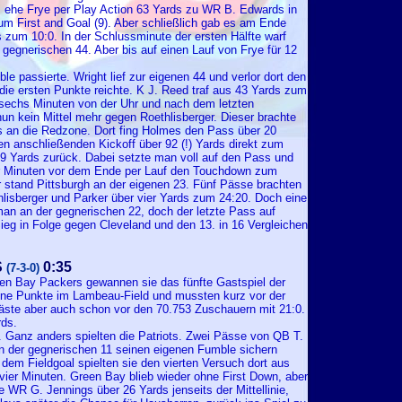
s, ehe Frye per Play Action 63 Yards zu WR B. Edwards in
um First and Goal (9). Aber schließlich gab es am Ende
 zum 10:0. In der Schlussminute der ersten Hälfte warf
 gegnerischen 44. Aber bis auf einen Lauf von Frye für 12
e passierte. Wright lief zur eigenen 44 und verlor dort den
 die ersten Punkte reichte. K J. Reed traf aus 43 Yards zum
sechs Minuten von der Uhr und nach dem letzten
n kein Mittel mehr gegen Roethlisberger. Dieser brachte
rs an die Redzone. Dort fing Holmes den Pass über 20
n anschließenden Kickoff über 92 (!) Yards direkt zum
9 Yards zurück. Dabei setzte man voll auf den Pass und
vier Minuten vor dem Ende per Lauf den Touchdown zum
r stand Pittsburgh an der eigenen 23. Fünf Pässe brachten
hlisberger und Parker über vier Yards zum 24:20. Doch eine
n an der gegnerischen 22, doch der letzte Pass auf
ieg in Folge gegen Cleveland und den 13. in 16 Vergleichen
S
0:35
(7-3-0)
een Bay Packers gewannen sie das fünfte Gastspiel der
hne Punkte im Lambeau-Field und mussten kurz vor der
äste aber auch schon vor den 70.753 Zuschauern mit 21:0.
rds.
. Ganz anders spielten die Patriots. Zwei Pässe von QB T.
an der gegnerischen 11 seinen eigenen Fumble sichern
t dem Fieldgoal spielten sie den vierten Versuch dort aus
ier Minuten. Green Bay blieb wieder ohne First Down, aber
 WR G. Jennings über 26 Yards jenseits der Mittellinie,