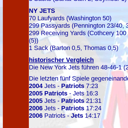
NY JETS
70 Laufyards (Washington 50)
299 Passyards (Pennington 23/40, 3
299 Receiving Yards (Cothcery 100 
(5))
1 Sack (Barton 0,5, Thomas 0,5)
historischer Vergleich
Die New York Jets führen 48-46-1 (
Die letzten fünf Spiele gegeneinand
2004
Jets -
Patriots
7:23
2005
Patriots
- Jets 16:3
2005
Jets -
Patriots
21:31
2006
Jets -
Patriots
17:24
2006
Patriots -
Jets
14:17