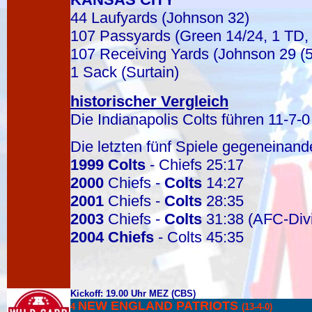
44 Laufyards (Johnson 32)
107 Passyards (Green 14/24, 1 TD,
107 Receiving Yards (Johnson 29 (5
1 Sack (Surtain)
historischer Vergleich
Die Indianapolis Colts führen 11-7-
Die letzten fünf Spiele gegeneinand
1999
Colts
- Chiefs 25:17
2000
Chiefs -
Colts
14:27
2001
Chiefs -
Colts
28:35
2003
Chiefs -
Colts
31:38 (AFC-Divi
2004
Chiefs
- Colts 45:35
Kickoff: 19.00 Uhr MEZ (CBS)
NEW ENGLAND PATRIOTS
4
(13-4-0)