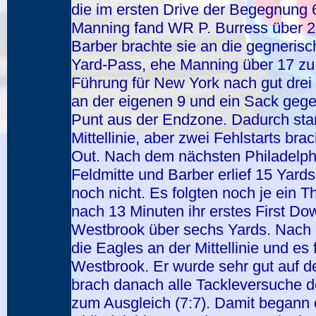
die im ersten Drive der Begegnung 
Manning fand WR P. Burress über 29 
Barber brachte sie an die gegnerisch
Yard-Pass, ehe Manning über 17 zu 
Führung für New York nach gut drei 
an der eigenen 9 und ein Sack geg
Punt aus der Endzone. Dadurch sta
Mittellinie, aber zwei Fehlstarts br
Out. Nach dem nächsten Philadelphi
Feldmitte und Barber erlief 15 Yards.
noch nicht. Es folgten noch je ein 
nach 13 Minuten ihr erstes First Do
Westbrook über sechs Yards. Nach
die Eagles an der Mittellinie und es 
Westbrook. Er wurde sehr gut auf de
brach danach alle Tackleversuche de
zum Ausgleich (7:7). Damit begann e