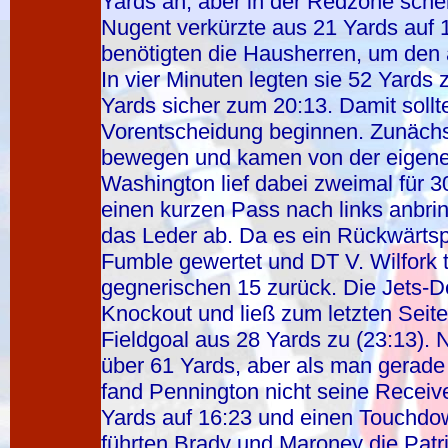
Yards an, aber in der Redzone sche
Nugent verkürzte aus 21 Yards auf 
benötigten die Hausherren, um den 
In vier Minuten legten sie 52 Yards
Yards sicher zum 20:13. Damit sollt
Vorentscheidung beginnen. Zunächst
bewegen und kamen von der eigenen
Washington lief dabei zweimal für 
einen kurzen Pass nach links anbrin
das Leder ab. Da es ein Rückwärts
Fumble gewertet und DT V. Wilfork tr
gegnerischen 15 zurück. Die Jets-D
Knockout und ließ zum letzten Seit
Fieldgoal aus 28 Yards zu (23:13). 
über 61 Yards, aber als man gerade
fand Pennington nicht seine Receiv
Yards auf 16:23 und einen Touchd
führten Brady und Maroney die Patrio