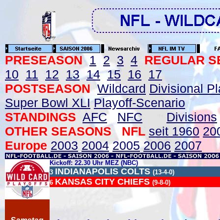
PRESEASON
1
2
3
4
REGULAR S
10
11
12
13
14
15
16
17
POSTSEASON
Wildcard
Divisional Pl
Super Bowl XLI
Playoff-Scenario
STANDINGS
AFC
NFC
Divisions
OTHER SEASONS NFL
seit 1960
20
Europe
2003
2004
2005
2006
2007
Kickoff: 22.30 Uhr MEZ (NBC)
INDIANAPOLIS COLTS
3
(13-4-0)
KANSAS CITY CHIEFS
6
(9-8-0)