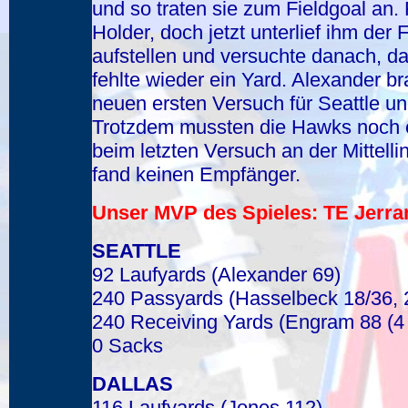
und so traten sie zum Fieldgoal an.
Holder, doch jetzt unterlief ihm der 
aufstellen und versuchte danach, da
fehlte wieder ein Yard. Alexander b
neuen ersten Versuch für Seattle un
Trotzdem mussten die Hawks noch e
beim letzten Versuch an der Mittell
fand keinen Empfänger.
Unser MVP des Spieles: TE Jerr
SEATTLE
92 Laufyards (Alexander 69)
240 Passyards (Hasselbeck 18/36, 
240 Receiving Yards (Engram 88 (4 
0 Sacks
DALLAS
116 Laufyards (Jones 112)