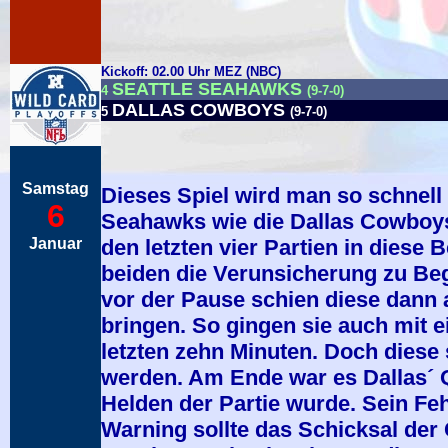
Kickoff: 02.00 Uhr MEZ (NBC)
SEATTLE SEAHAWKS
4
(9-7-0)
DALLAS COWBOYS
5
(9-7-0)
Samstag
Dieses Spiel wird man so schnell 
6
Seahawks wie die Dallas Cowboys
Januar
den letzten vier Partien in dies
beiden die Verunsicherung zu Beg
vor der Pause schien diese dann 
bringen. So gingen sie auch mit e
letzten zehn Minuten. Doch diese s
werden. Am Ende war es Dallas´ 
Helden der Partie wurde. Sein Fe
Warning sollte das Schicksal der