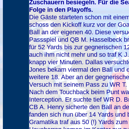
Zuschauern besiegeln. Für die Se
Folge in den Playoffs.
Die Gäste starteten schon mit einem
schoss den Kickoff kurz vor der Goa
Ball an der eigenen 40. Diese vers
Passspiel und QB M. Hasselbeck bra
für 52 Yards bis zur gegnerischen 
auch ihm nicht mehr und so traf K 
knapp vier Minuten. Dallas versuch
Jones bekam viermal den Ball und e
weitere 18. Aber an der gegnerischen
Versuch mit seinem Pass zu WR T. O
Nach dem Touchback beim Punt war
Interception. Er suchte tief WR D. 
CB A. Henry sicherte den Ball an 
fanden sich nun über 14 Yards und b
Gramatika traf aus 50 (!) Yards zum