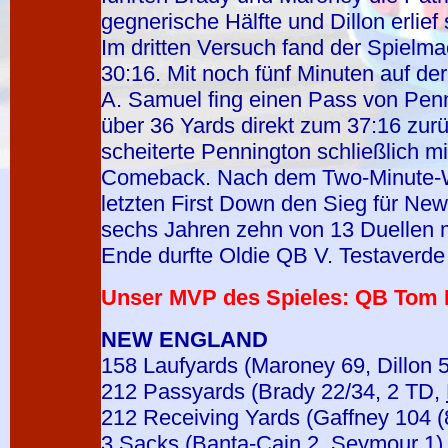
gegnerische Hälfte und Dillon erlief 
Im dritten Versuch fand der Spielm
30:16. Mit noch fünf Minuten auf de
A. Samuel fing einen Pass von Penni
über 36 Yards direkt zum 37:16 zur
scheiterte Pennington schließlich m
Comeback. Nach dem Two-Minute-W
letzten First Down den Sieg für New
sechs Jahren zehn von 13 Duellen 
Ende durfte Oldie QB V. Testaverde
Unser MVP des Spieles: QB Tom B
NEW ENGLAND
158 Laufyards (Maroney 69, Dillon 
212 Passyards (Brady 22/34, 2 TD,
212 Receiving Yards (Gaffney 104 (8
3 Sacks (Banta-Cain 2, Seymour 1)