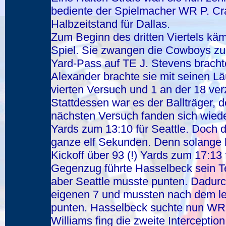
bediente der Spielmacher WR P. Cr
Halbzeitstand für Dallas.
Zum Beginn des dritten Viertels käm
Spiel. Sie zwangen die Cowboys zu
Yard-Pass auf TE J. Stevens brachte
Alexander brachte sie mit seinen L
vierten Versuch und 1 an der 18 ver
Stattdessen war es der Ballträger, d
nächsten Versuch fanden sich wied
Yards zum 13:10 für Seattle. Doch d
ganze elf Sekunden. Denn solange 
Kickoff über 93 (!) Yards zum 17:13 
Gegenzug führte Hasselbeck sein Te
aber Seattle musste punten. Dadurc
eigenen 7 und mussten nach dem le
punten. Hasselbeck suchte nun WR D
Williams fing die zweite Intercepti