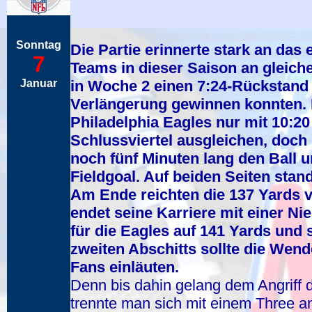
Sonntag
Die Partie erinnerte stark an das 
7
Teams in dieser Saison an gleiche
Januar
in Woche 2 einen 7:24-Rückstand 
Verlängerung gewinnen konnten. D
Philadelphia Eagles nur mit 10:2
Schlussviertel ausgleichen, doc
noch fünf Minuten lang den Ball
Fieldgoal. Auf beiden Seiten stand
Am Ende reichten die 137 Yards v
endet seine Karriere mit einer N
für die Eagles auf 141 Yards und
zweiten Abschitts sollte die Wend
Fans einläuten.
Denn bis dahin gelang dem Angriff 
trennte man sich mit einem Three a