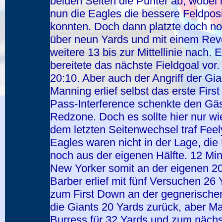
beiden Seiten die Punter ab, wobei
nun die Eagles die bessere Feldposi
konnten. Doch dann platzte doch n
über neun Yards und mit einem Reve
weitere 13 bis zur Mittellinie nach. 
bereitete das nächste Fieldgoal vor.
20:10. Aber auch der Angriff der G
Manning erlief selbst das erste Fir
Pass-Interference schenkte den Gäst
Redzone. Doch es sollte hier nur wi
dem letzten Seitenwechsel traf Fee
Eagles waren nicht in der Lage, die
noch aus der eigenen Hälfte. 12 Mi
New Yorker somit an der eigenen 20 
Barber erlief mit fünf Versuchen 26 
zum First Down an der gegnerischen
die Giants 20 Yards zurück, aber M
Burress für 32 Yards und zum näch