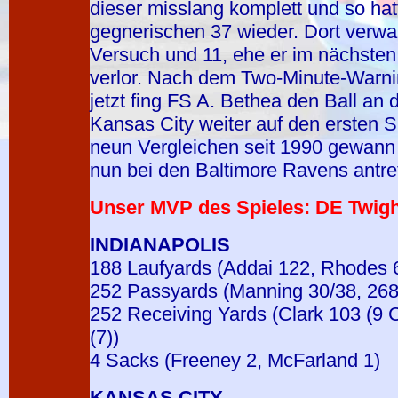
dieser misslang komplett und so hat
gegnerischen 37 wieder. Dort verwan
Versuch und 11, ehe er im nächsten
verlor. Nach dem Two-Minute-Warnin
jetzt fing FS A. Bethea den Ball an d
Kansas City weiter auf den ersten Si
neun Vergleichen seit 1990 gewann
nun bei den Baltimore Ravens antre
Unser MVP des Spieles: DE Twigh
INDIANAPOLIS
188 Laufyards (Addai 122, Rhodes 
252 Passyards (Manning 30/38, 268
252 Receiving Yards (Clark 103 (9 C
(7))
4 Sacks (Freeney 2, McFarland 1)
KANSAS CITY