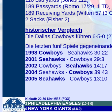
189 Passyards (Romo 17/29, 1 TD,
189 Receiving Yards (Witten 57 (3 
2 Sacks (Fisher 2)
historischer Vergleich
Die Dallas Cowboys führen 6-5-0 (2
Die letzten fünf Spiele gegeneinand
1998
Cowboys
- Seahawks 30:22
2001
Seahawks
- Cowboys 29:3
2002
Cowboys -
Seahawks
14:17
2004
Seahawks -
Cowboys
39:43
2005
Seahawks
- Cowboys 13:10
Kickoff: 22.30 Uhr MEZ (FOX)
PHILADELPHIA EAGLES
3
(10-6-0)
NEW YORK GIANTS
6
(8-8-0)