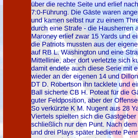
über die rechte Seite und erlief nac
7:0-Führung. Die Gäste waren anges
und kamen selbst nur zu einem Thr
durch eine Strafe - die Hausherren 
Maroney erlief zwar 15 Yards und ei
die Patriots mussten aus der eigene
auf RB L. Washington und eine Straf
Mittellinie, aber dort verletzte sich
damit endete auch diese Serie mit
wieder an der eigenen 14 und Dillon 
DT D. Robertson ihn tacklete und ei
Ball sicherte CB H. Poteat für die 
guter Feldposition, aber der Offens
So verkürzte K M. Nugent aus 28 Ya
Viertels spielten sich die Gastgeber
schließlich nur den Punt. Nach dem
und drei Plays später bediente Penn