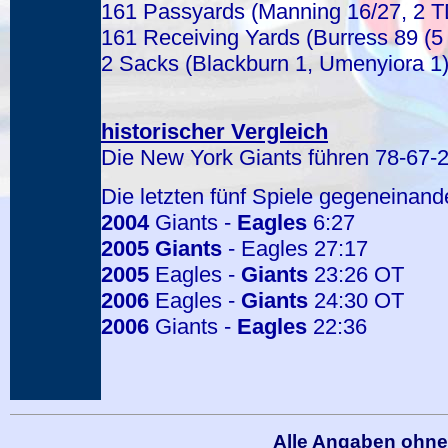
161 Passyards (Manning 16/27, 2 T
161 Receiving Yards (Burress 89 (5
2 Sacks (Blackburn 1, Umenyiora 1
historischer Vergleich
Die New York Giants führen 78-67-2
Die letzten fünf Spiele gegeneinand
2004
Giants -
Eagles
6:27
2005
Giants
- Eagles 27:17
2005
Eagles -
Giants
23:26 OT
2006
Eagles -
Giants
24:30 OT
2006
Giants -
Eagles
22:36
Alle Angaben ohne