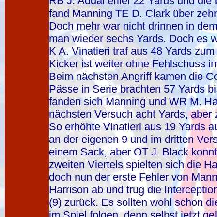
RB J. Addai erlief 22 Yards und die
fand Manning TE D. Clark über zehn
Doch mehr war nicht drinnen in dem
man wieder sechs Yards. Doch es wa
K A. Vinatieri traf aus 48 Yards zu
Kicker ist weiter ohne Fehlschuss 
Beim nächsten Angriff kamen die Col
Pässe in Serie brachten 57 Yards bi
fanden sich Manning und WR M. Harr
nächsten Versuch acht Yards, aber 
So erhöhte Vinatieri aus 19 Yards a
an der eigenen 9 und im dritten Ver
einem Sack, aber OT J. Black konnt
zweiten Viertels spielten sich die Ha
doch nun der erste Fehler von Mann
Harrison ab und trug die Intercepti
(9) zurück. Es sollten wohl schon 
im Spiel folgen, denn selbst jetzt 