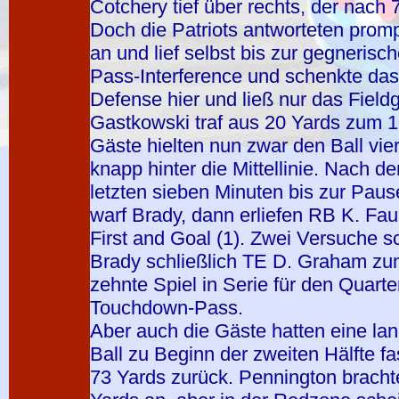
Cotchery tief über rechts, der nach 
Doch die Patriots antworteten prom
an und lief selbst bis zur gegneris
Pass-Interference und schenkte das F
Defense hier und ließ nur das Field
Gastkowski traf aus 20 Yards zum 1
Gäste hielten nun zwar den Ball vie
knapp hinter die Mittellinie. Nach 
letzten sieben Minuten bis zur Pau
warf Brady, dann erliefen RB K. Fa
First and Goal (1). Zwei Versuche 
Brady schließlich TE D. Graham zu
zehnte Spiel in Serie für den Quart
Touchdown-Pass.
Aber auch die Gäste hatten eine lang
Ball zu Beginn der zweiten Hälfte f
73 Yards zurück. Pennington bracht