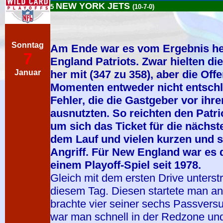
NEW YORK JETS
5
(10-7-0)
Sonntag
Am Ende war es vom Ergebnis her
7
England Patriots. Zwar hielten d
Januar
her mit (347 zu 358), aber die Of
Momenten entweder nicht entschl
Fehler, die die Gastgeber vor ihr
ausnutzten. So reichten den Patrio
um sich das Ticket für die nächs
dem Lauf und vielen kurzen und s
Angriff. Für New England war es 
einem Playoff-Spiel seit 1978.
Gleich mit dem ersten Drive unterstr
diesem Tag. Diesen startete man an
brachte vier seiner sechs Passver
war man schnell in der Redzone und