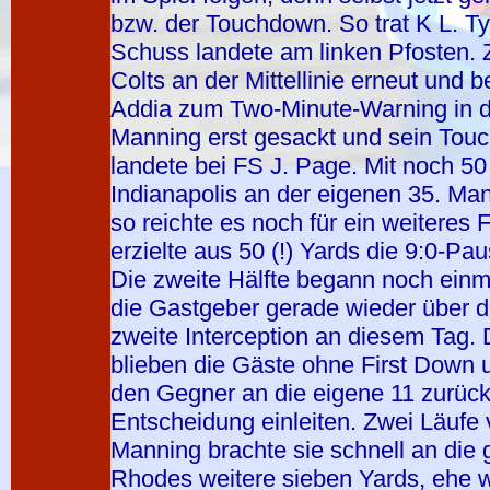
bzw. der Touchdown. So trat K L. T
Schuss landete am linken Pfosten. 
Colts an der Mittellinie erneut und 
Addia zum Two-Minute-Warning in 
Manning erst gesackt und sein To
landete bei FS J. Page. Mit noch 5
Indianapolis an der eigenen 35. Man
so reichte es noch für ein weiteres F
erzielte aus 50 (!) Yards die 9:0-P
Die zweite Hälfte begann noch einmal
die Gastgeber gerade wieder über di
zweite Interception an diesem Tag.
blieben die Gäste ohne First Down
den Gegner an die eigene 11 zurück,
Entscheidung einleiten. Zwei Läufe
Manning brachte sie schnell an die 
Rhodes weitere sieben Yards, ehe w