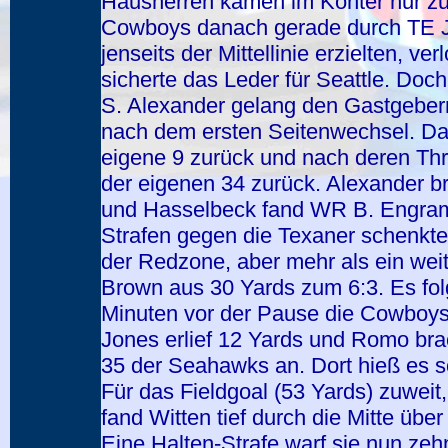
Hausherren kamen im Konter nur zu
Cowboys danach gerade durch TE J.
jenseits der Mittellinie erzielten, ve
sicherte das Leder für Seattle. Doc
S. Alexander gelang den Gastgebern
nach dem ersten Seitenwechsel. Da
eigene 9 zurück und nach deren Thr
der eigenen 34 zurück. Alexander bra
und Hasselbeck fand WR B. Engram
Strafen gegen die Texaner schenkt
der Redzone, aber mehr als ein weite
Brown aus 30 Yards zum 6:3. Es folg
Minuten vor der Pause die Cowboys
Jones erlief 12 Yards und Romo brac
35 der Seahawks an. Dort hieß es sc
Für das Fieldgoal (53 Yards) zuweit
fand Witten tief durch die Mitte übe
Eine Halten-Strafe warf sie nun ze