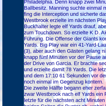
Philadelphia. Denn knapp zwei Minu
Ballbesitz. Manning suchte einmal 
fing die Interception und sicherte 
Westbrook erzielte im nächsten Pla
Buckhalter legte elf Yards drauf, abe
zum Touchdown. So erzielte K D. Ak
Führung. Die Offense der Giants kon
Yards. Big Play war ein 41-Yard-La
(3), aber auch den Gästen gelang ni
knapp fünf Minuten vor der Pause au
der Drive von Garcia. Er brachte s
und erzielte damit 78 Yards. Die let
und dem 17:10 61 Sekunden vor der 
noch einmal im Gegenzug kontern.
Die zweite Hälfte begann eher zerfa
zwar Westbrook nach elf Yards ein F
letzte für die nächsten acht Minuten