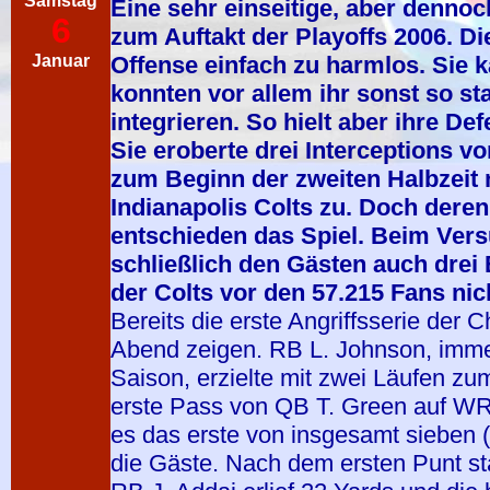
Samstag
Eine sehr einseitige, aber dennoc
6
zum Auftakt der Playoffs 2006. Di
Januar
Offense einfach zu harmlos. Sie 
konnten vor allem ihr sonst so sta
integrieren. So hielt aber ihre D
Sie eroberte drei Interceptions v
zum Beginn der zweiten Halbzeit n
Indianapolis Colts zu. Doch der
entschieden das Spiel. Beim Ver
schließlich den Gästen auch drei 
der Colts vor den 57.215 Fans nic
Bereits die erste Angriffsserie der 
Abend zeigen. RB L. Johnson, immer
Saison, erzielte mit zwei Läufen zu
erste Pass von QB T. Green auf WR
es das erste von insgesamt sieben (
die Gäste. Nach dem ersten Punt st